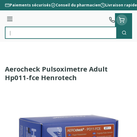
Aller au contenu
Paiements sécurisés
Conseil du pharmacien
Livraison rapide
Menu
Cherc
Rechercher
Aerocheck Pulsoximetre Adult
Hp011-fce Henrotech