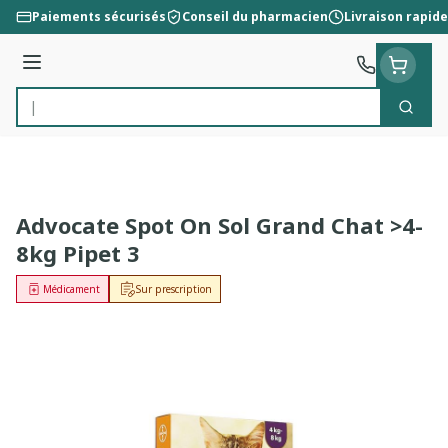
Aller au contenu
Paiements sécurisés
Conseil du pharmacien
Livraison rapide
Menu
Cherc
Rechercher
Advocate Spot On Sol Grand Chat >4-
8kg Pipet 3
Médicament
Sur prescription