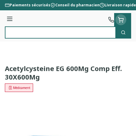
Aller au contenu
Paiements sécurisés
Conseil du pharmacien
Livraison rapide
Menu
Cherc
Rechercher
Acetylcysteine EG 600Mg Comp Eff.
30X600Mg
Médicament