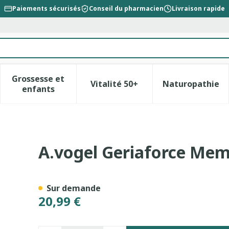
Paiements sécurisés
Conseil du pharmacien
Livraison rapide
Grossesse et
Vitalité 50+
Naturopathie
la catégorie Beauté, soins et hygiène
le sous-menu pour la catégorie Régime, alimentation &
Afficher le sous-menu pour la catégorie Gross
Afficher le sous-menu pour l
Afficher 
enfants
re Gouttes 100ml
A.vogel Geriaforce Mem
Sur demande
20,99 €