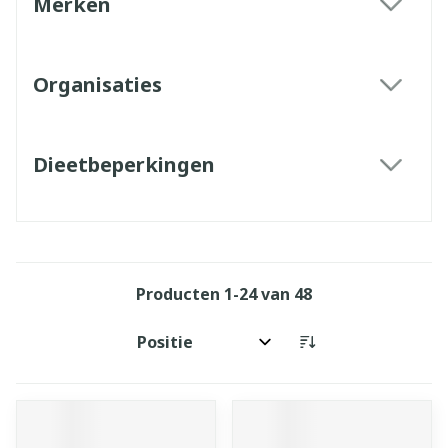
Merken
filter
Organisaties
filter
Dieetbeperkingen
filter
Producten
1
-
24
van
48
Sorteer op: