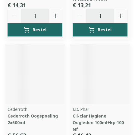
€ 14,31
€ 13,21
Aantal
Aantal
Bestel
Bestel
Cederroth
I.D. Phar
Cederroth Oogspoeling
Cil-clar Hygiene
2x500ml
Oogleden 100ml+kp 100
Nf