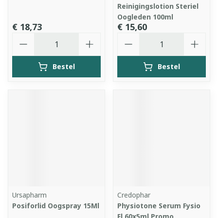
Reinigingslotion Steriel
Oogleden 100ml
€ 18,73
€ 15,60
Aantal
Aantal
Bestel
Bestel
Ursapharm
Credophar
Posiforlid Oogspray 15Ml
Physiotone Serum Fysio
Fl 60x5ml Promo