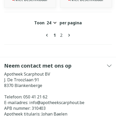
Toon
per pagina
Pagina's
U lees momenteel pagina
Pagina
1
2
Neem contact met ons op
Apotheek Scarphout BV
J. De Troozlaan 91
8370
Blankenberge
Telefoon:
050 41 21 62
E-mailadres:
info@
apotheekscarphout.be
APB nummer:
310403
Apotheek titularis:
Johan Baelen