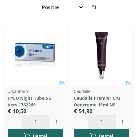
Sorteer op:
Ursapharm
Caudalie
HYLO Night Tube 5G
Caudalie Premier Cru
Verv.1762269
Oogcreme 15ml Nf
€ 10,50
€ 51,90
Aantal
Aantal
Bestel
Bestel