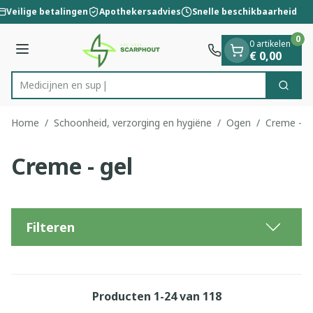
Dia 1 van 1
Ga naar de inhoud
Veilige betalingen
Apothekersadvies
Snelle beschikbaarheid
0
0 artikelen
Menu
€ 0,00
Zoek
Product, merk, categorie...
Home
/
Schoonheid, verzorging en hygiëne
/
Ogen
/
Creme - g
Creme - gel
Filteren
Producten
1
-
24
van
118