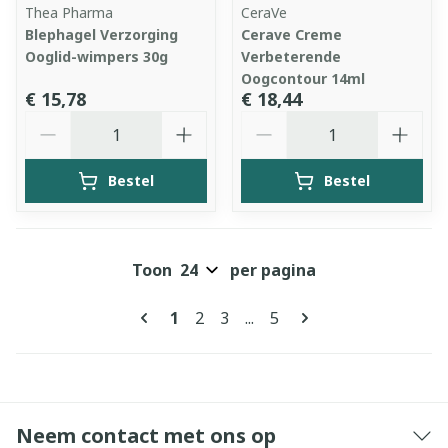
Thea Pharma
CeraVe
Blephagel Verzorging
Cerave Creme
Ooglid-wimpers 30g
Verbeterende
Oogcontour 14ml
€ 15,78
€ 18,44
Aantal
Aantal
Bestel
Bestel
Toon
per pagina
Pagina's
U lees momenteel pagina
Pagina
Pagina
Pagina
1
2
3
...
5
Neem contact met ons op