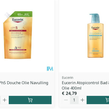
imale en maximale prijswaarden aan te passen.
Eucerin
Ph5 Douche Olie Navulling
Eucerin Atopicontrol Bad
Olie 400ml
€ 24,79
Aantal