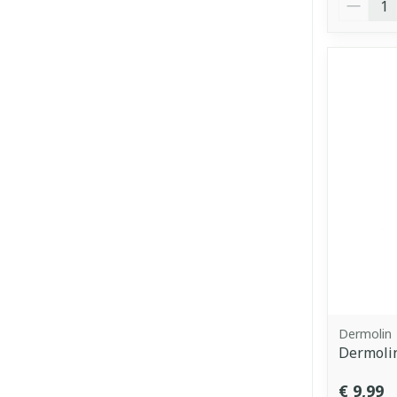
Dermolin
Dermoli
€ 9,99