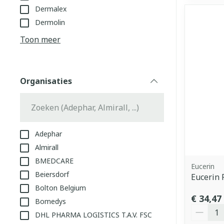
Dermalex
Dermolin
Toon meer
Organisaties
filter
Adephar
Almirall
BMEDCARE
Eucerin
Beiersdorf
Eucerin 
Bolton Belgium
€ 34,47
Bomedys
Aantal
DHL PHARMA LOGISTICS T.A.V. FSC