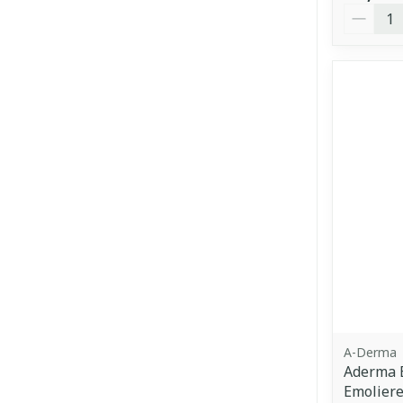
Aantal
A-Derma
Aderma 
Emolier