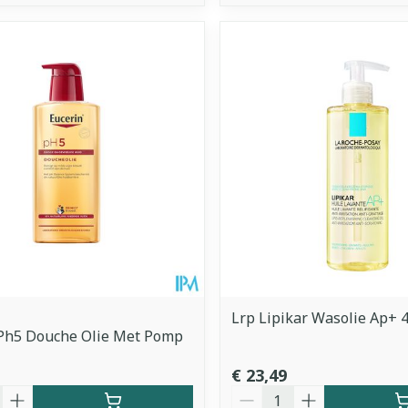
Lrp Lipikar Wasolie Ap+ 
 Ph5 Douche Olie Met Pomp
€ 23,49
Aantal