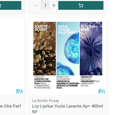
Aantal
La Roche Posay
 Olie Parf
Lrp Lipikar Huile Lavante Ap+ 400ml
Nf