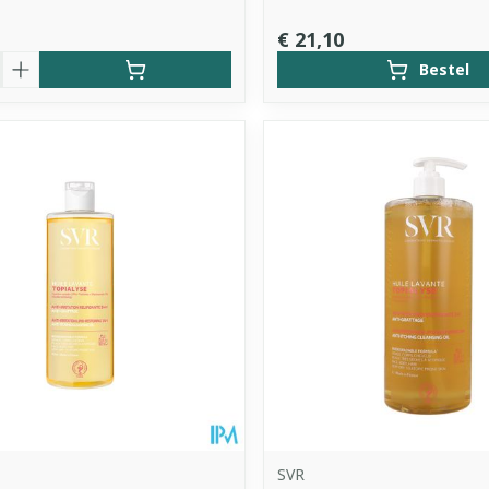
€ 21,10
Bestel
SVR