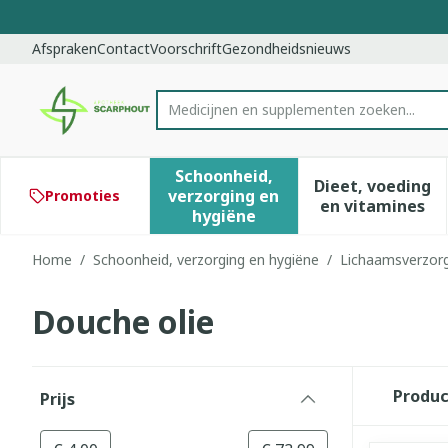
Ga naar de inhoud
Dia 1 van 1
Afspraken
Contact
Voorschrift
Gezondheidsnieuws
Product, merk, categorie...
Schoonheid,
Dieet, voeding
verzorging en
Promoties
Toon submenu voor Schoonhe
Toon subm
en vitamines
hygiëne
Home
/
Schoonheid, verzorging en hygiëne
/
Lichaamsverzor
Douche olie
Doorgaan naar productlijst
Produ
Prijs
filter