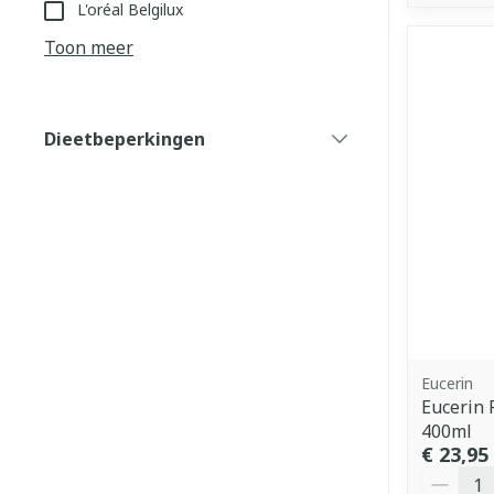
L'oréal Belgilux
Toon meer
Dieetbeperkingen
filter
Eucerin
Eucerin
400ml
€ 23,95
Aantal