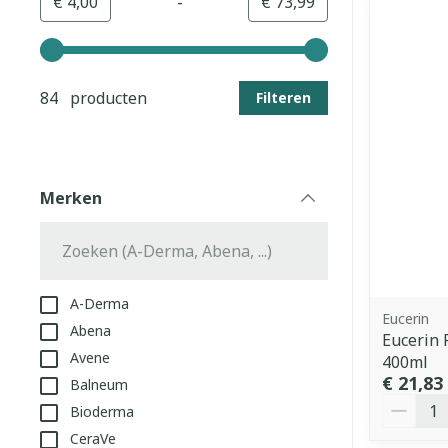
-
Minimumwaarde
Maximale waarde
€ 4,00
€ 73,99
Gebruik de pijltjestoetsen links en rechts om de min
84 producten
Filteren
Merken
filter
A-Derma
Eucerin
Abena
Eucerin 
Avene
400ml
€ 21,83
Balneum
Aantal
Bioderma
CeraVe