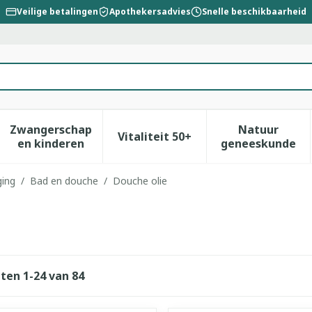
Veilige betalingen
Apothekersadvies
Snelle beschikbaarheid
Zwangerschap
Natuur
Vitaliteit 50+
id, verzorging en hygiëne categorie
enu voor Dieet, voeding en vitamines categorie
Toon submenu voor Zwangerschap en kinderen
Toon submenu voor Vitalitei
Toon sub
en kinderen
geneeskunde
ging
/
Bad en douche
/
Douche olie
cten
1
-
24
van
84