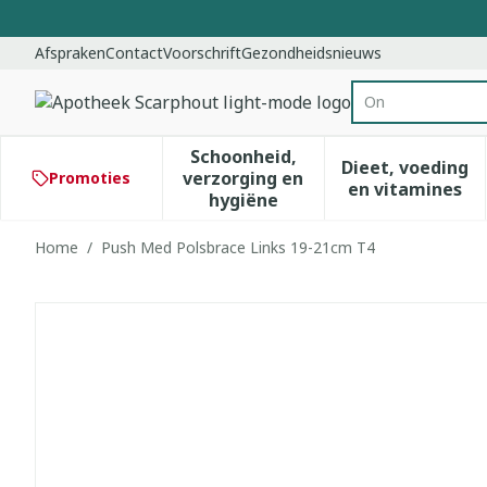
Ga naar de inhoud
Dia 1 van 1
Afspraken
Contact
Voorschrift
Gezondheidsnieuws
Op zo
Product, merk, 
Schoonheid,
Dieet, voeding
verzorging en
Promoties
Toon submenu voor Schoonhe
Toon subm
en vitamines
hygiëne
Home
/
Push Med Polsbrace Links 19-21cm T4
Push Med Polsbrace Links 