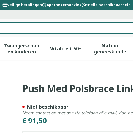
Veilige betalingen
Apothekersadvies
Snelle beschikbaarheid
categorie...
Zwangerschap
Natuur
Vitaliteit 50+
id, verzorging en hygiëne categorie
enu voor Dieet, voeding en vitamines categorie
Toon submenu voor Zwangerschap en kinderen
Toon submenu voor Vitalitei
Toon sub
en kinderen
geneeskunde
19-21cm T4
Push Med Polsbrace Lin
Niet beschikbaar
Neem contact op met ons via telefoon of e-mail, dan b
€ 91,50