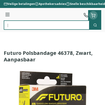
Ga naar de inhoud
Veilige betalingen
Apothekersadvies
Snelle beschikbaarheid
Menu
Zoek
Product, merk, categorie...
Futuro Polsbandage 46378, Zwart,
Aanpasbaar