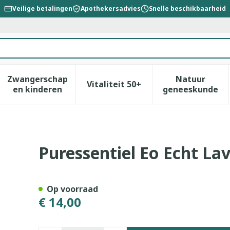
Veilige betalingen
Apothekersadvies
Snelle beschikbaarheid
Zwangerschap
Natuur
Vitaliteit 50+
id, verzorging en hygiëne categorie
enu voor Dieet, voeding en vitamines categorie
Toon submenu voor Zwangerschap en kinderen
Toon submenu voor Vitalitei
Toon sub
en kinderen
geneeskunde
del Bio Exp. 10ml
Puressentiel Eo Echt La
Op voorraad
€ 14,00