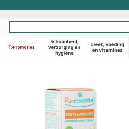
Ga naar de inhoud
Product, merk, categorie...
Schoonheid,
Dieet, voeding
verzorging en
Promoties
Toon submenu voor Schoonhe
Toon subm
en vitamines
hygiëne
Puressentiel Eo Echt Laven