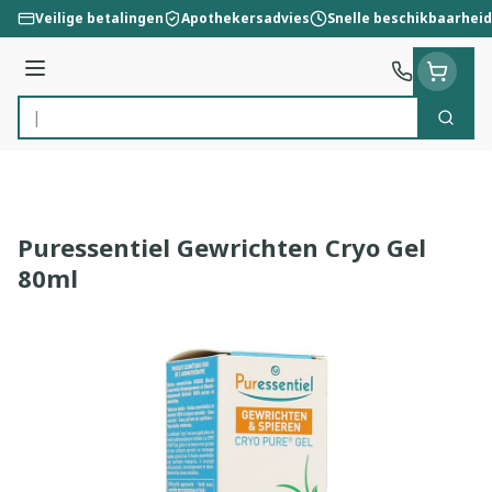
Ga naar de inhoud
Veilige betalingen
Apothekersadvies
Snelle beschikbaarheid
Menu
Zoek
Product, merk, categorie...
Puressentiel Gewrichten Cryo Gel
80ml