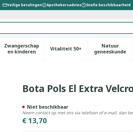
Veilige betalingen
Apothekersadvies
Snelle beschikbaarheid
Zwangerschap
Natuur
Vitaliteit 50+
id, verzorging en hygiëne categorie
enu voor Dieet, voeding en vitamines categorie
Toon submenu voor Zwangerschap en kinderen
Toon submenu voor Vitalitei
Toon sub
en kinderen
geneeskunde
kin S
Bota Pols El Extra Velcr
Niet beschikbaar
Neem contact op met ons via telefoon of e-mail, dan b
€ 13,70