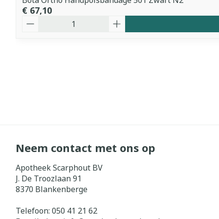
Bota Ortho Handpolsbandage 501 Zwart N2
€ 67,10
Aantal
Neem contact met ons op
Apotheek Scarphout BV
J. De Troozlaan 91
8370
Blankenberge
Telefoon:
050 41 21 62