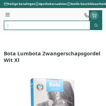
Ga naar de inhoud
Veilige betalingen
Apothekersadvies
Snelle beschikbaarheid
Menu
Zoek
Product, merk, categorie...
Bota Lumbota Zwangerschapsgordel
Wit Xl