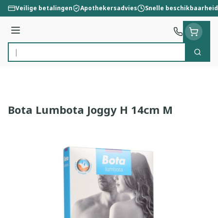
Ga naar de inhoud
Veilige betalingen
Apothekersadvies
Snelle beschikbaarheid
Menu
Zoek
Product, merk, categorie...
Bota Lumbota Joggy H 14cm M