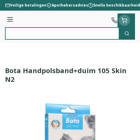
Ga naar de inhoud
Veilige betalingen
Apothekersadvies
Snelle beschikbaarheid
Menu
Zoek
Product, merk, categorie...
Bota Handpolsband+duim 105 Skin
N2