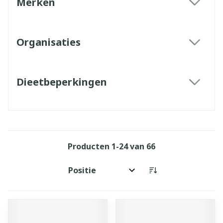
Merken
filter
Organisaties
filter
Dieetbeperkingen
filter
Producten
1
-
24
van
66
Sorteer op: