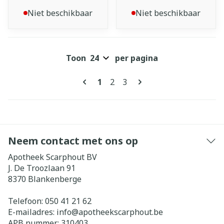
Niet beschikbaar
Niet beschikbaar
Toon
per pagina
Pagina's
U lees momenteel pagina
Pagina
Pagina
1
2
3
Neem contact met ons op
Apotheek Scarphout BV
J. De Troozlaan 91
8370
Blankenberge
Telefoon:
050 41 21 62
E-mailadres:
info@
apotheekscarphout.be
APB nummer:
310403