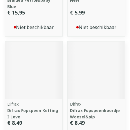
Braided Petrol&baby
New
Blue
€ 15,95
€ 5,99
Niet beschikbaar
Niet beschikbaar
Difrax
Difrax
Difrax Fopspeen Ketting
Difrax Fopspeenkoordje
I Love
Woezel&pip
€ 8,49
€ 8,49