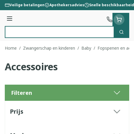
Ga naar de inhoud
Veilige betalingen
Apothekersadvies
Snelle beschikbaarheid
Menu
Zoek
Product, merk, categorie...
Home
/
Zwangerschap en kinderen
/
Baby
/
Fopspenen en acce
Accessoires
Filteren
Doorgaan naar productlijst
Prijs
filter