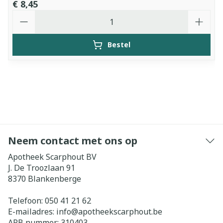
€ 8,45
Aantal
Bestel
Neem contact met ons op
Apotheek Scarphout BV
J. De Troozlaan 91
8370
Blankenberge
Telefoon:
050 41 21 62
E-mailadres:
info@
apotheekscarphout.be
APB nummer:
310403