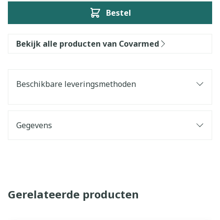
Bestel
Bekijk alle producten van Covarmed
Beschikbare leveringsmethoden
Gegevens
Gerelateerde producten
Navigeren door de elementen van de carrousel is mogelijk 
Druk om carrousel over te slaan
Druk op om naar carrouselnavigatie te gaan