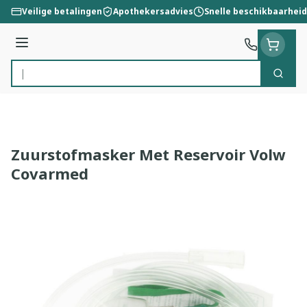
Ga naar de inhoud
Veilige betalingen
Apothekersadvies
Snelle beschikbaarheid
Menu
Zoek
Product, merk, categorie...
Zuurstofmasker Met Reservoir Volw
Covarmed