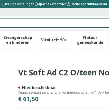
Veilige betalingen
Apothekersadvies
Snelle beschikbaarheid
Zwangerschap
Natuur
Vitaliteit 50+
id, verzorging en hygiëne categorie
enu voor Dieet, voeding en vitamines categorie
Toon submenu voor Zwangerschap en kinderen
Toon submenu voor Vitalitei
Toon sub
en kinderen
geneeskunde
al Short Caramel S
Vt Soft Ad C2 O/teen N
Niet beschikbaar
Neem contact op met ons via telefoon of e-mail, dan b
€ 61,50