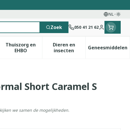
NL
Overs
Talen
Zoek
050 41 21 62
Klant menu
Thuiszorg en
Dieren en
Geneesmiddelen
 categorie
t 50+ categorie
menu voor Natuur geneeskunde categorie
Toon submenu voor Thuiszorg en EHBO catego
Toon submenu voor Dieren e
Toon sub
EHBO
insecten
ormal Short Caramel S
ekijken we samen de mogelijkheden.