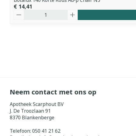
Botalux 140 Korte Kous Ad-p Chair N3
€ 14,41
Aantal
Neem contact met ons op
Apotheek Scarphout BV
J. De Troozlaan 91
8370
Blankenberge
Telefoon:
050 41 21 62