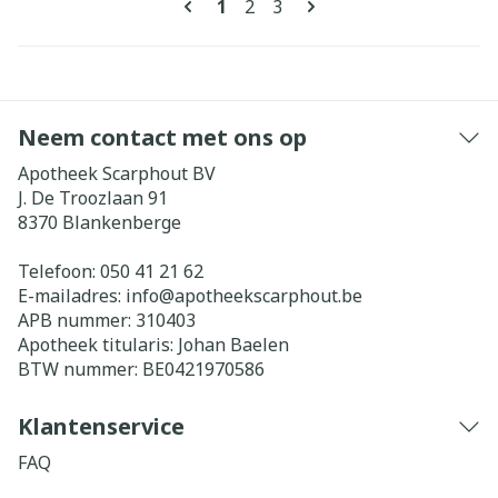
U lees momenteel pagina
Pagina
Pagina
1
2
3
Neem contact met ons op
Apotheek Scarphout BV
J. De Troozlaan 91
8370
Blankenberge
Telefoon:
050 41 21 62
E-mailadres:
info@
apotheekscarphout.be
APB nummer:
310403
Apotheek titularis:
Johan Baelen
BTW nummer:
BE0421970586
Klantenservice
FAQ