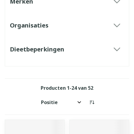
Merken
filter
Organisaties
filter
Dieetbeperkingen
filter
Producten
1
-
24
van
52
Sorteer op: