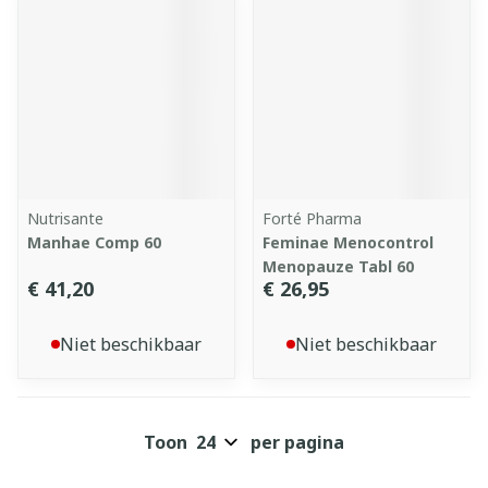
Nutrisante
Forté Pharma
Manhae Comp 60
Feminae Menocontrol
Menopauze Tabl 60
€ 41,20
€ 26,95
Niet beschikbaar
Niet beschikbaar
Toon
per pagina
Pagina's