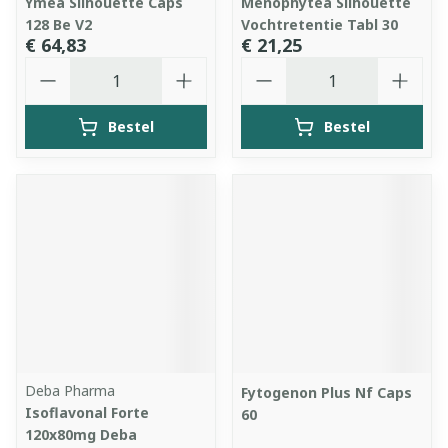
Ymea Silhouette Caps
Menophytea Silhouette
128 Be V2
Vochtretentie Tabl 30
€ 64,83
€ 21,25
Aantal
Aantal
Bestel
Bestel
Deba Pharma
Fytogenon Plus Nf Caps
Isoflavonal Forte
60
120x80mg Deba