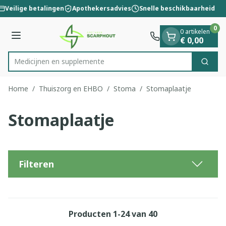
Dia 1 van 1
Ga naar de inhoud
Veilige betalingen
Apothekersadvies
Snelle beschikbaarheid
0
0 artikelen
Menu
€ 0,00
Medicijn
Zoek
Product, merk, categorie...
Home
/
Thuiszorg en EHBO
/
Stoma
/
Stomaplaatje
Stomaplaatje
Filteren
Producten
1
-
24
van
40