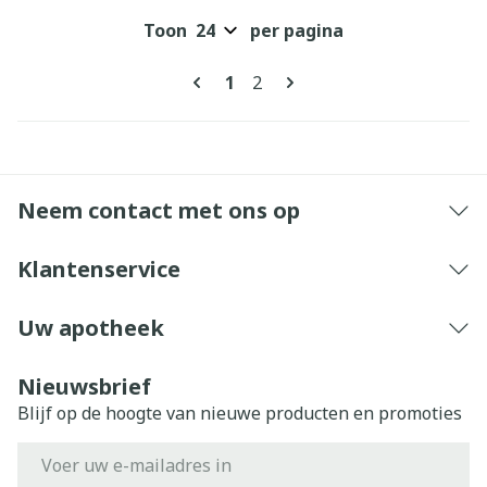
Toon
per pagina
Pagina's
U lees momenteel pagina
Pagina
1
2
Neem contact met ons op
Klantenservice
Uw apotheek
Nieuwsbrief
Blijf op de hoogte van nieuwe producten en promoties
E-mail adres