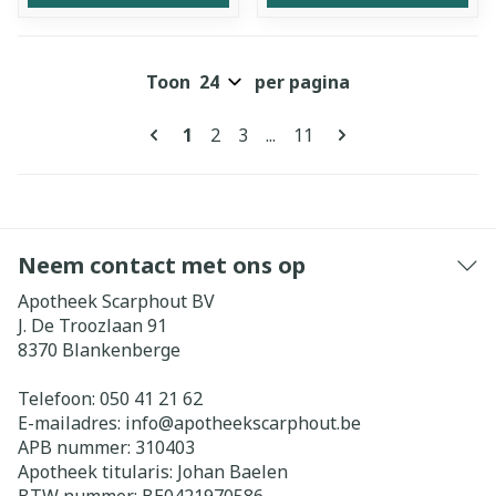
Toon
per pagina
Pagina's
U lees momenteel pagina
Pagina
Pagina
Pagina
1
2
3
...
11
Neem contact met ons op
Apotheek Scarphout BV
J. De Troozlaan 91
8370
Blankenberge
Telefoon:
050 41 21 62
E-mailadres:
info@
apotheekscarphout.be
APB nummer:
310403
Apotheek titularis:
Johan Baelen