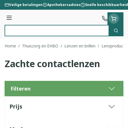
Ga naar de inhoud
Veilige betalingen
Apothekersadvies
Snelle beschikbaarheid
Menu
Zoek
Product, merk, categorie...
Home
/
Thuiszorg en EHBO
/
Lenzen en brillen
/
Lensproducte
Zachte contactlenzen
Filteren
Doorgaan naar productlijst
Prijs
filter