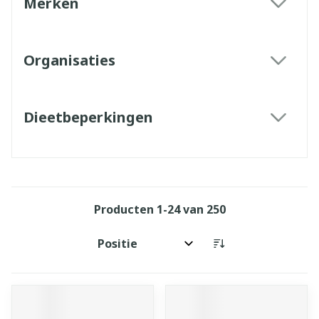
Merken
filter
Organisaties
filter
Dieetbeperkingen
filter
Producten
1
-
24
van
250
Sorteer op: