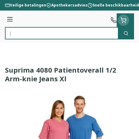
Ga naar de inhoud
Veilige betalingen
Apothekersadvies
Snelle beschikbaarheid
Menu
Zoek
Product, merk, categorie...
Suprima 4080 Patientoverall 1/2
Arm-knie Jeans Xl