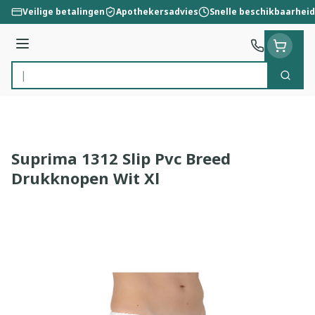
Ga naar de inhoud
Veilige betalingen
Apothekersadvies
Snelle beschikbaarheid
Menu
Zoek
Product, merk, categorie...
Suprima 1312 Slip Pvc Breed
Drukknopen Wit Xl