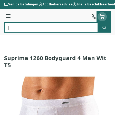
Ga naar de inhoud
Veilige betalingen
Apothekersadvies
Snelle beschikbaarheid
Menu
Zoek
Product, merk, categorie...
Suprima 1260 Bodyguard 4 Man Wit
T5