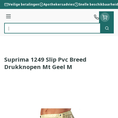
Ga naar de inhoud
Veilige betalingen
Apothekersadvies
Snelle beschikbaarheid
Menu
Zoek
Product, merk, categorie...
Suprima 1249 Slip Pvc Breed
Drukknopen Mt Geel M