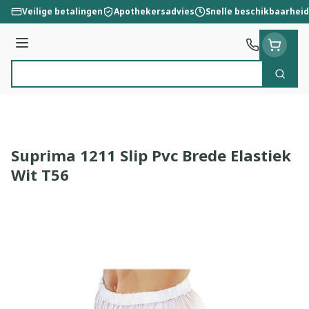
Ga naar de inhoud
Veilige betalingen
Apothekersadvies
Snelle beschikbaarheid
Menu
Zoek
Product, merk, categorie...
Suprima 1211 Slip Pvc Brede Elastiek
Wit T56