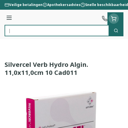
Ga naar de inhoud
Veilige betalingen
Apothekersadvies
Snelle beschikbaarheid
Menu
Zoek
Product, merk, categorie...
Silvercel Verb Hydro Algin.
11,0x11,0cm 10 Cad011