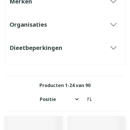
Merken
filter
Organisaties
filter
Dieetbeperkingen
filter
Producten
1
-
24
van
90
Sorteer op: