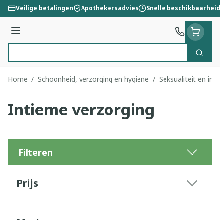
Ga naar de inhoud
Veilige betalingen
Apothekersadvies
Snelle beschikbaarheid
Menu
Zoek
Product, merk, categorie...
Home
/
Schoonheid, verzorging en hygiëne
/
Seksualiteit en int
Intieme verzorging
Filteren
Doorgaan naar productlijst
Prijs
filter