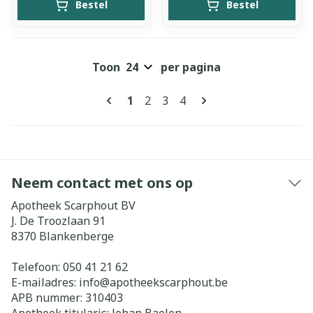
Bestel
Bestel
Toon
per pagina
Pagina's
U lees momenteel pagina
Pagina
Pagina
Pagina
1
2
3
4
Neem contact met ons op
Apotheek Scarphout BV
J. De Troozlaan 91
8370
Blankenberge
Telefoon:
050 41 21 62
E-mailadres:
info@
apotheekscarphout.be
APB nummer:
310403