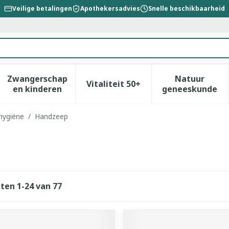
Veilige betalingen
Apothekersadvies
Snelle beschikbaarheid
Zwangerschap
Natuur
Vitaliteit 50+
id, verzorging en hygiëne categorie
enu voor Dieet, voeding en vitamines categorie
Toon submenu voor Zwangerschap en kinderen
Toon submenu voor Vitalitei
Toon sub
en kinderen
geneeskunde
hygiëne
/
Handzeep
cten
1
-
24
van
77