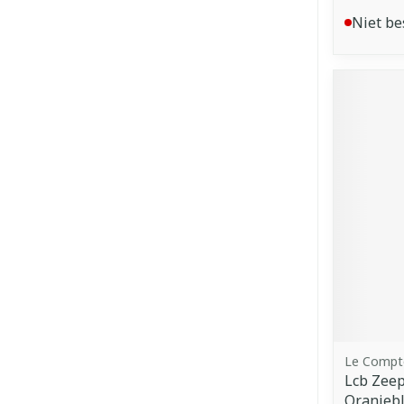
Niet be
Le Compto
Lcb Zeep
Oranjeb