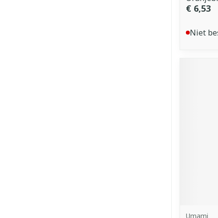
€ 6,53
Niet be
Umami