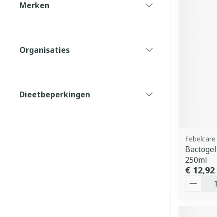
Merken
filter
Organisaties
filter
Dieetbeperkingen
filter
Febelcare
Bactogel
250ml
€ 12,92
Aantal