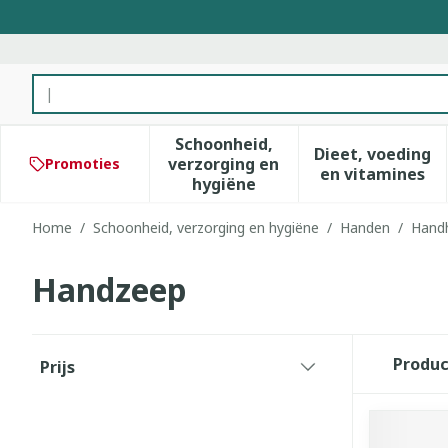
Ga naar de inhoud
Product, merk, categorie...
Schoonheid,
Dieet, voeding
verzorging en
Promoties
Toon submenu voor Schoonhe
Toon subm
en vitamines
hygiëne
Home
/
Schoonheid, verzorging en hygiëne
/
Handen
/
Hand
Handzeep
Doorgaan naar productlijst
Produ
Prijs
filter