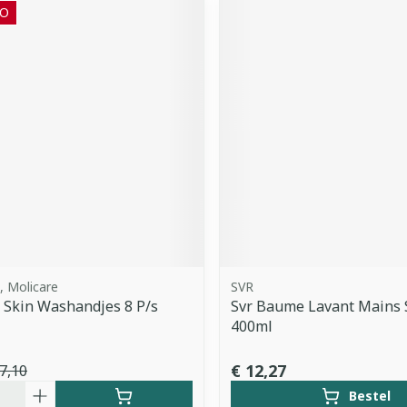
O
 Molicare
SVR
 Skin Washandjes 8 P/s
Svr Baume Lavant Mains 
400ml
€ 12,27
7,10
Bestel