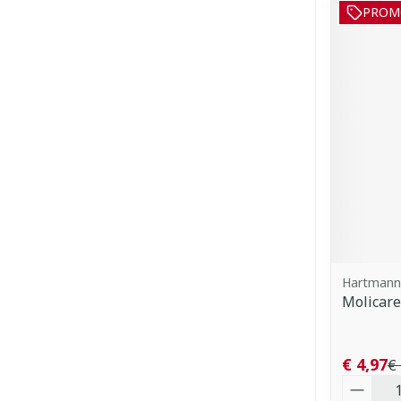
PROM
Hartmann,
Molicare
€ 4,97
€ 
Aantal