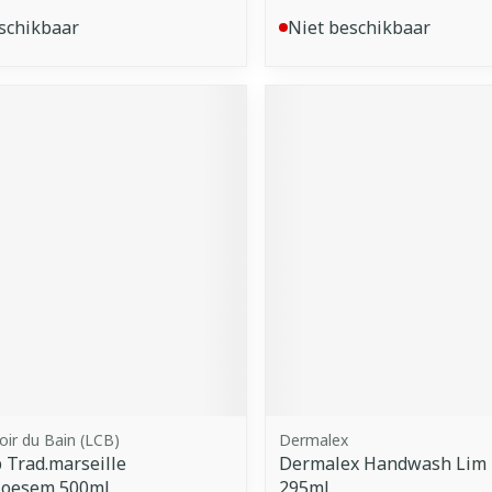
schikbaar
Niet beschikbaar
ir du Bain (LCB)
Dermalex
 Trad.marseille
Dermalex Handwash Lim 
loesem 500ml
295ml