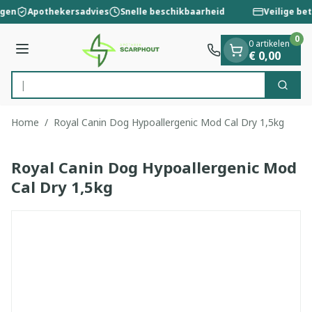
Dia 1 van 1
Ga naar de inhoud
ngen
Apothekersadvies
Snelle beschikbaarheid
Veilige bet
0
0 artikelen
Menu
€ 0,00
Zoek
Product, merk, categorie...
Home
/
Royal Canin Dog Hypoallergenic Mod Cal Dry 1,5kg
Royal Canin Dog Hypoallergenic Mod
Cal Dry 1,5kg