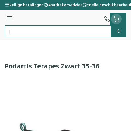
Ga naar de inhoud
Veilige betalingen
Apothekersadvies
Snelle beschikbaarheid
Menu
Zoek
Product, merk, categorie...
Podartis Terapes Zwart 35-36