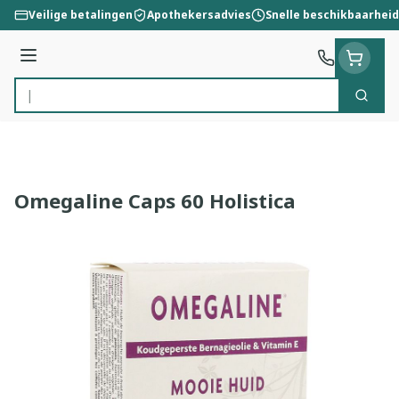
Ga naar de inhoud
Veilige betalingen
Apothekersadvies
Snelle beschikbaarheid
Menu
Zoek
Product, merk, categorie...
Omegaline Caps 60 Holistica