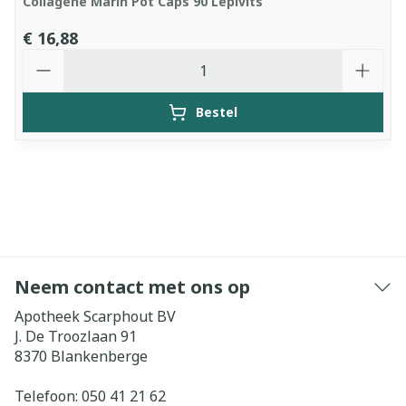
Collagene Marin Pot Caps 90 Lepivits
€ 16,88
Aantal
Bestel
Neem contact met ons op
Apotheek Scarphout BV
J. De Troozlaan 91
8370
Blankenberge
Telefoon:
050 41 21 62