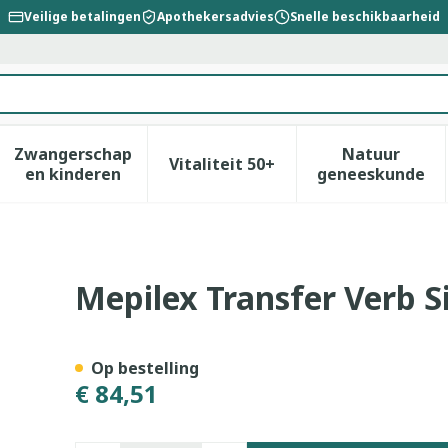
Veilige betalingen
Apothekersadvies
Snelle beschikbaarheid
Zwangerschap
Natuur
Vitaliteit 50+
id, verzorging en hygiëne categorie
enu voor Dieet, voeding en vitamines categorie
Toon submenu voor Zwangerschap en kinderen
Toon submenu voor Vitalitei
Toon sub
en kinderen
geneeskunde
Ster 15x20cm 5 294800
Mepilex Transfer Verb S
Op bestelling
€ 84,51