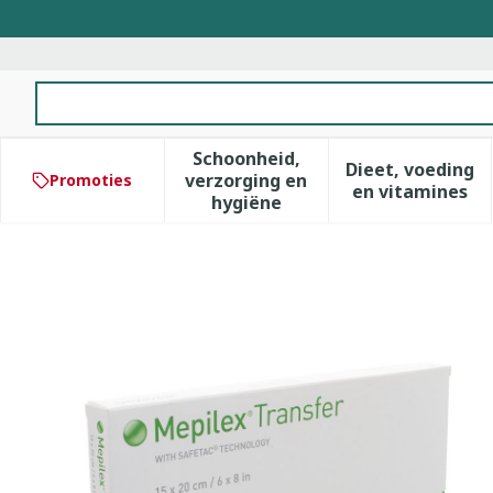
Ga naar de inhoud
Product, merk, categorie...
Schoonheid,
Dieet, voeding
verzorging en
Promoties
Toon submenu voor Schoonhe
Toon subm
en vitamines
hygiëne
Mepilex Transfer Verb Sil 