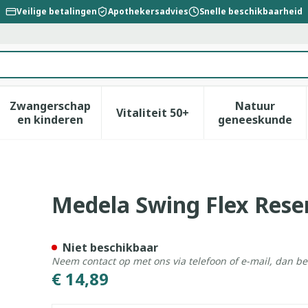
Veilige betalingen
Apothekersadvies
Snelle beschikbaarheid
Zwangerschap
Natuur
Vitaliteit 50+
id, verzorging en hygiëne categorie
enu voor Dieet, voeding en vitamines categorie
Toon submenu voor Zwangerschap en kinderen
Toon submenu voor Vitalitei
Toon sub
en kinderen
geneeskunde
slang
Medela Swing Flex Rese
Niet beschikbaar
Neem contact op met ons via telefoon of e-mail, dan b
€ 14,89