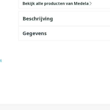
Bekijk alle producten van Medela
Beschrijving
Gegevens
k met de tabtoets. Je kunt de carrousel overslaan of direct