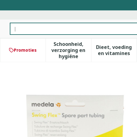
Ga naar de inhoud
Product, merk, categorie...
Schoonheid,
Dieet, voeding
verzorging en
Promoties
Toon submenu voor Schoonhe
Toon subm
en vitamines
hygiëne
Medela Swing Flex Reserve