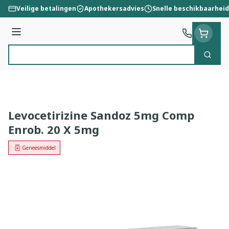
Ga naar de inhoud
Veilige betalingen
Apothekersadvies
Snelle beschikbaarheid
Menu
Zoek
Product, merk, categorie...
Levocetirizine Sandoz 5mg Comp
Enrob. 20 X 5mg
Geneesmiddel