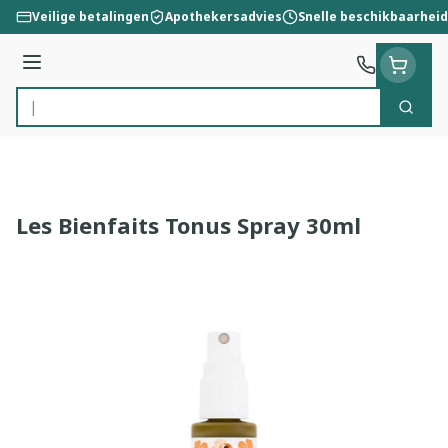
Ga naar de inhoud
Veilige betalingen
Apothekersadvies
Snelle beschikbaarheid
Menu
Zoek
Product, merk, categorie...
Les Bienfaits Tonus Spray 30ml