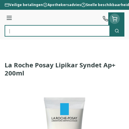
Ga naar de inhoud
Veilige betalingen
Apothekersadvies
Snelle beschikbaarheid
Menu
Zoek
Product, merk, categorie...
La Roche Posay Lipikar Syndet Ap+
200ml