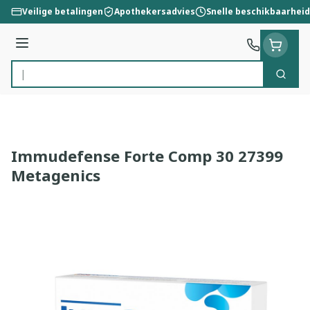
Ga naar de inhoud
Veilige betalingen
Apothekersadvies
Snelle beschikbaarheid
Menu
Zoek
Product, merk, categorie...
Immudefense Forte Comp 30 27399
Metagenics