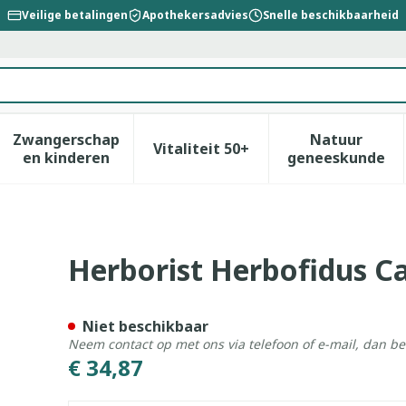
Veilige betalingen
Apothekersadvies
Snelle beschikbaarheid
Zwangerschap
Natuur
Vitaliteit 50+
id, verzorging en hygiëne categorie
enu voor Dieet, voeding en vitamines categorie
Toon submenu voor Zwangerschap en kinderen
Toon submenu voor Vitalitei
Toon sub
en kinderen
geneeskunde
 60
Herborist Herbofidus C
Niet beschikbaar
Neem contact op met ons via telefoon of e-mail, dan b
€ 34,87