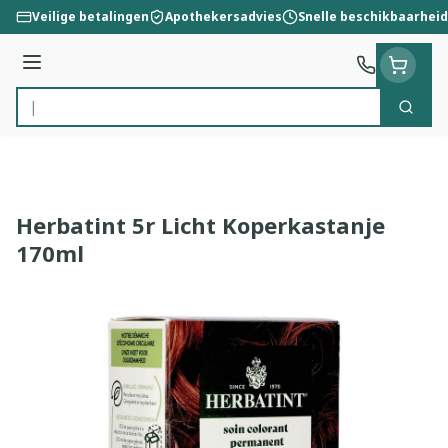
Ga naar de inhoud
Veilige betalingen
Apothekersadvies
Snelle beschikbaarheid
Menu
Zoek
Product, merk, categorie...
Herbatint 5r Licht Koperkastanje
170ml