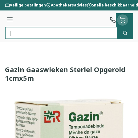
Ga naar de inhoud
Veilige betalingen
Apothekersadvies
Snelle beschikbaarheid
Menu
Zoek
Product, merk, categorie...
Gazin Gaaswieken Steriel Opgerold
1cmx5m