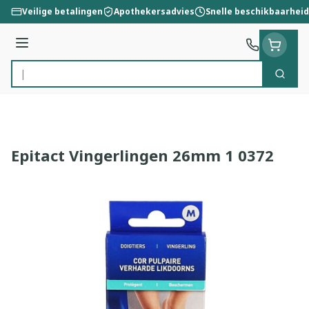
Ga naar de inhoud
Veilige betalingen
Apothekersadvies
Snelle beschikbaarheid
Menu
Zoek
Product, merk, categorie...
Epitact Vingerlingen 26mm 1 0372