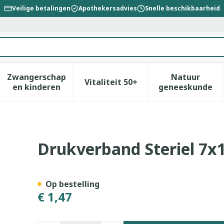
Veilige betalingen
Apothekersadvies
Snelle beschikbaarheid
Zwangerschap
Natuur
Vitaliteit 50+
id, verzorging en hygiëne categorie
enu voor Dieet, voeding en vitamines categorie
Toon submenu voor Zwangerschap en kinderen
Toon submenu voor Vitalitei
Toon sub
en kinderen
geneeskunde
cm 1 4101b Covarmed
Drukverband Steriel 7
Op bestelling
€ 1,47