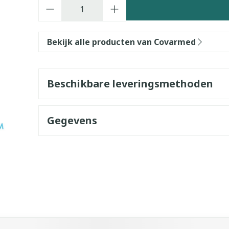
Aantal
Bekijk alle producten van Covarmed
Beschikbare leveringsmethoden
Gegevens
k met de tabtoets. Je kunt de carrousel overslaan of direct