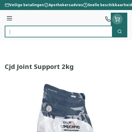
Ga naar de inhoud
Veilige betalingen
Apothekersadvies
Snelle beschikbaarheid
Menu
Zoek
Product, merk, categorie...
Cjd Joint Support 2kg