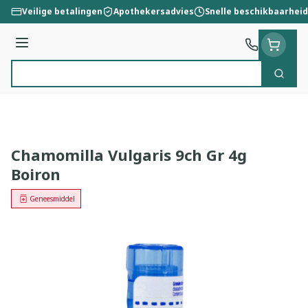
Ga naar de inhoud
Veilige betalingen
Apothekersadvies
Snelle beschikbaarheid
Menu
Zoek
Product, merk, categorie...
Chamomilla Vulgaris 9ch Gr 4g
Boiron
Geneesmiddel