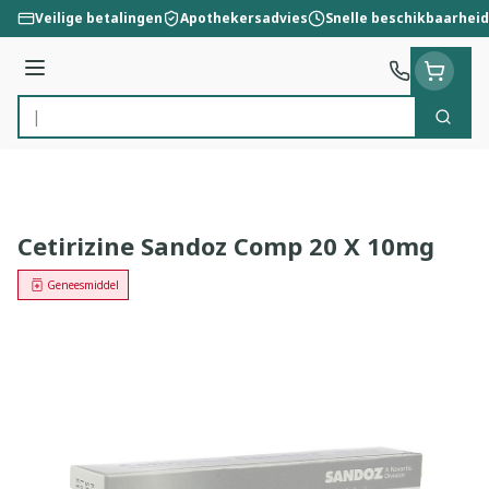
Ga naar de inhoud
Veilige betalingen
Apothekersadvies
Snelle beschikbaarheid
Menu
Zoek
Product, merk, categorie...
Cetirizine Sandoz Comp 20 X 10mg
Geneesmiddel