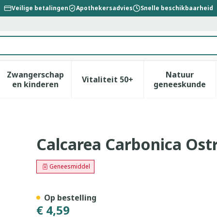
Veilige betalingen
Apothekersadvies
Snelle beschikbaarheid
Zwangerschap
Natuur
Vitaliteit 50+
id, verzorging en hygiëne categorie
enu voor Dieet, voeding en vitamines categorie
Toon submenu voor Zwangerschap en kinderen
Toon submenu voor Vitalitei
Toon sub
en kinderen
geneeskunde
arum Xmk Gl Boiron
Calcarea Carbonica Ost
Geneesmiddel
Op bestelling
€ 4,59