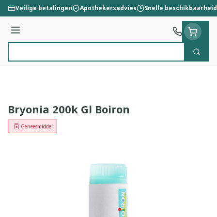
Ga naar de inhoud
Veilige betalingen
Apothekersadvies
Snelle beschikbaarheid
Menu
Zoek
Product, merk, categorie...
Bryonia 200k Gl Boiron
Geneesmiddel