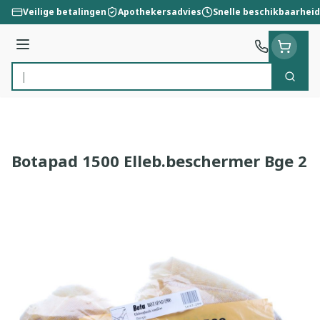
Ga naar de inhoud
Veilige betalingen
Apothekersadvies
Snelle beschikbaarheid
Menu
Zoek
Product, merk, categorie...
Botapad 1500 Elleb.beschermer Bge 2