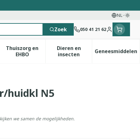
NL
Overs
Talen
Zoek
050 41 21 62
Klant menu
Thuiszorg en
Dieren en
Geneesmiddelen
 categorie
t 50+ categorie
menu voor Natuur geneeskunde categorie
Toon submenu voor Thuiszorg en EHBO catego
Toon submenu voor Dieren e
Toon sub
EHBO
insecten
r/huidkl N5
ekijken we samen de mogelijkheden.