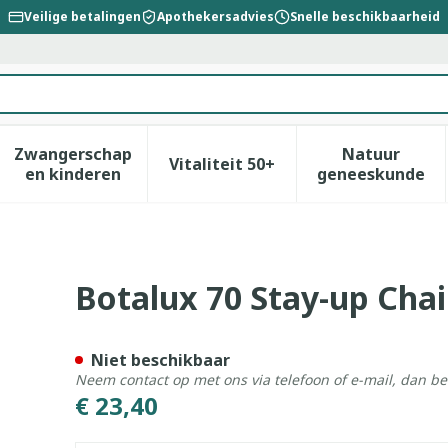
Veilige betalingen
Apothekersadvies
Snelle beschikbaarheid
Zwangerschap
Natuur
Vitaliteit 50+
id, verzorging en hygiëne categorie
enu voor Dieet, voeding en vitamines categorie
Toon submenu voor Zwangerschap en kinderen
Toon submenu voor Vitalitei
Toon sub
en kinderen
geneeskunde
huidkl N5
Botalux 70 Stay-up Chai
Niet beschikbaar
Neem contact op met ons via telefoon of e-mail, dan b
€ 23,40